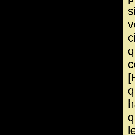
s
v
c
q
c
[
q
h
q
l