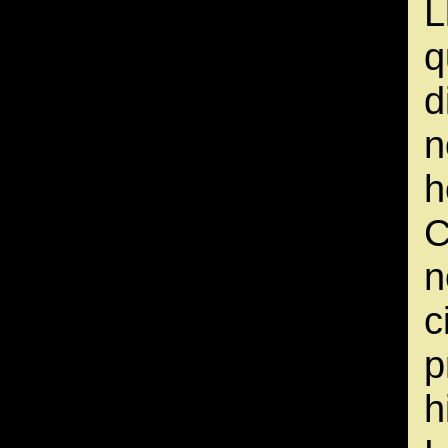
L
q
d
n
C
n
p
h