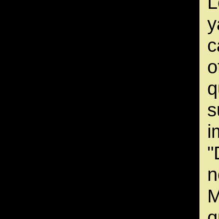
L
y
c
o
q
s
i
"
n
M
q