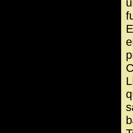
u
f
E
p
C
L
q
s
b