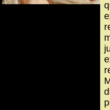
e
r
m
j
e
r
M
p