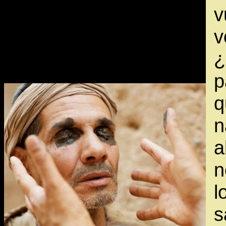
v
v
¿
p
q
n
n
l
s