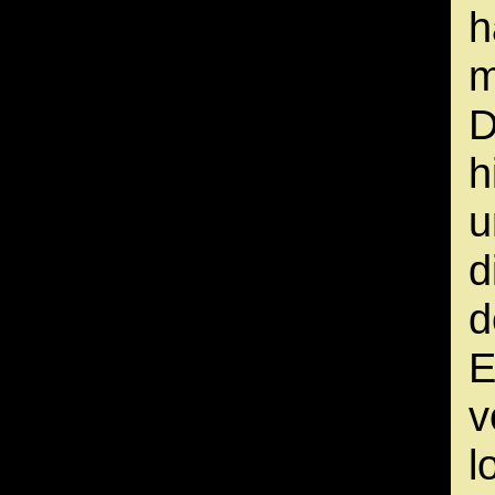
h
m
D
h
u
d
d
E
v
l