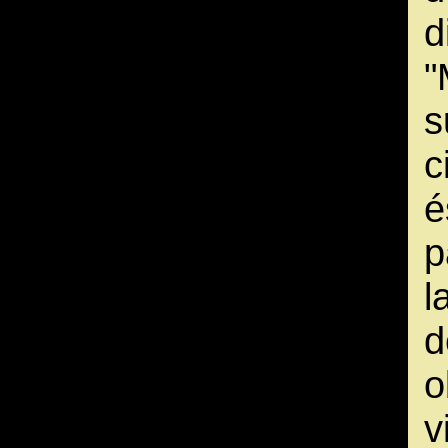
d
"
s
c
é
p
l
d
o
v