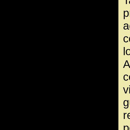
T
a
c
l
A
c
v
g
r
p