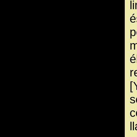
l
é
p
m
é
r
[
s
c
l